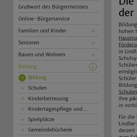
Die
Grußwort des Bürgermeisters
der
Online-Bürgerservice
Bildung
Familien und Kinder
hohen S
Haupts
Senioren
Förders
in Lind
Bauen und Wohnen
Schulsy
Schüler
Bildung
ermögli
Bildung
(current)
Schüler
Bildung
Schulen
Schule
Kinderbetreuung
ihre pä
in vorb
Kindertagespflege und…
Für die
Spielplätze
Lindlar
Gemeindebücherei
derzeit
zum Sch