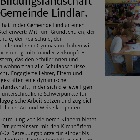
 Bildungslandschaft
 Gemeinde Lindlar.
 hat in der Gemeinde Lindlar einen
tellenwert: Mit fünf
Grundschulen
, der
chule
, der
Realschule
, der
chule
und dem
Gymnasium
haben wir
lar ein eng miteinander verknüpftes
stem, das den Schülerinnen und
n wohnortnah alle Schulabschlüsse
cht. Engagierte Lehrer, Eltern und
 gestalten eine dynamische
slandschaft, in der sich die jeweiligen
n
unterschiedliche Schwerpunkte für
dagogische Arbeit setzen und zugleich
ildlicher Art und Weise kooperieren.
 Betreuung von kleineren Kindern bietet
-Ort gemeinsam mit den Kirchdörfern
 662 Betreuungsplätze für Kinder bis
uleintritt. Hierbei handelt es sich um