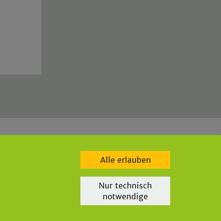
e
|
bgw-lindlar.de
|
parkbad-lindlar.de
|
bergischegrauwacke.de
|
Alle erlauben
Nur technisch
notwendige