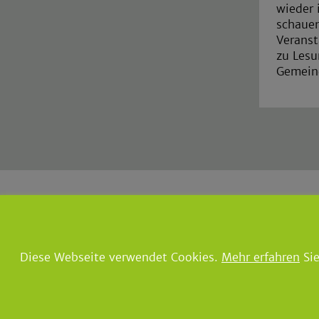
wieder 
schauen
Veranst
zu Lesu
Gemeind
Gemeinde Lindlar
|
Der Bürger
Borromäusstraße 1
|
51789 Lind
Tel.: 02266 960
|
Fax: 02266
Diese Webseite verwendet Cookies.
Mehr erfahren
Sie
E-Mail:
info@lindlar.de