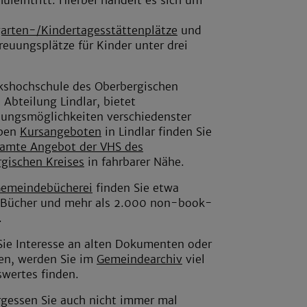
arten-/Kindertagesstättenplätze
und
reuungsplätze für Kinder unter drei
kshochschule des Oberbergischen
, Abteilung Lindlar, bietet
dungsmöglichkeiten verschiedenster
eben
Kursangeboten
in Lindlar finden Sie
amte Angebot der VHS des
gischen Kreises
in fahrbarer Nähe.
emeindebücherei
finden Sie etwa
 Bücher und mehr als 2.000 non-book-
.
ie Interesse an alten Dokumenten oder
en, werden Sie im
Gemeindearchiv
viel
wertes finden.
gessen Sie auch nicht immer mal