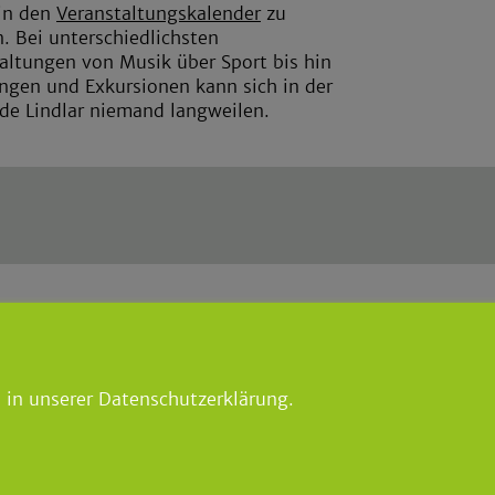
in den
Veranstaltungskalender
zu
. Bei unterschiedlichsten
altungen von Musik über Sport bis hin
ngen und Exkursionen kann sich in der
e Lindlar niemand langweilen.
meister
lindlar.de
|
lindlar-touristik.d
lar
 8867
 in unserer Datenschutzerklärung.