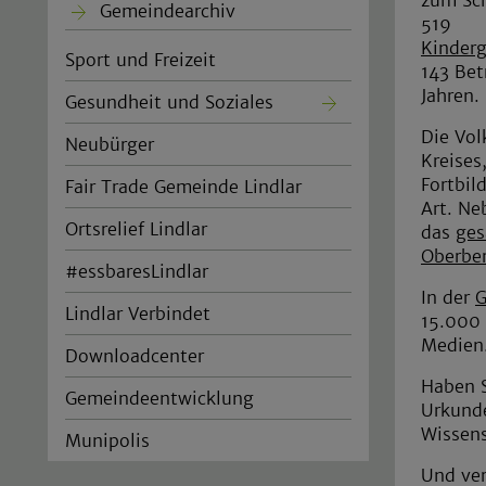
Gemeindearchiv
519
Kinderg
Sport und Freizeit
143 Bet
Jahren.
Gesundheit und Soziales
Die Vol
Neubürger
Kreises
Fortbil
Fair Trade Gemeinde Lindlar
Art. N
Ortsrelief Lindlar
das
ges
Oberber
#essbaresLindlar
In der
G
Lindlar Verbindet
15.000
Medien
Downloadcenter
Haben S
Gemeindeentwicklung
Urkund
Wissens
Munipolis
Und ver