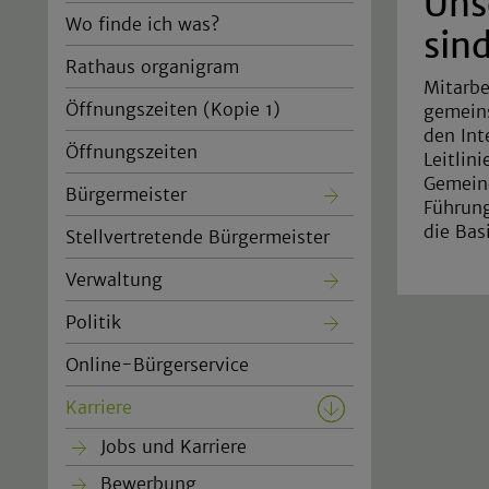
Uns
Wo finde ich was?
sind
Rathaus organigram
Mitarbe
Öffnungszeiten (Kopie 1)
gemein
den Int
Öffnungszeiten
Leitlini
Gemeind
Bürgermeister
Führung
die Bas
Stellvertretende Bürgermeister
Verwaltung
Politik
Online-Bürgerservice
Karriere
Jobs und Karriere
Bewerbung