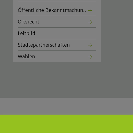
Öffentliche Bekanntmachun..
Ortsrecht
Leitbild
Städtepartnerschaften
Wahlen
Gemeinde Lindlar
|
Der Bürger
Borromäusstraße 1
|
51789 Lind
Tel.: 02266 960
|
Fax: 02266