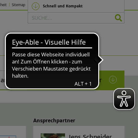
iheit
Sitemap
Schnell und Kompakt
Suche
Politik und Verwaltung
lar
Das Rathaus in Lindlar
(current)
Ansprechpartner
Jens Schneider