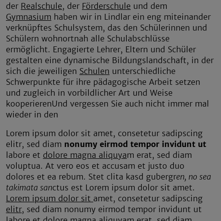
der
Realschule
, der
Förderschule
und dem
Gymnasium
haben wir in Lindlar ein eng miteinander
verknüpftes Schulsystem, das den Schülerinnen und
Schülern wohnortnah alle Schulabschlüsse
ermöglicht. Engagierte Lehrer, Eltern und Schüler
gestalten eine dynamische Bildungslandschaft, in der
sich die jeweiligen
Schulen
unterschiedliche
Schwerpunkte für ihre pädagogische Arbeit setzen
und zugleich in vorbildlicher Art und Weise
kooperierenUnd vergessen Sie auch nicht immer mal
wieder in den
Lorem ipsum dolor sit amet, consetetur sadipscing
elitr, sed diam
nonumy eirmod tempor invidunt ut
labore et
dolore magna aliquya
m erat, sed diam
voluptua. At vero eos et accusam et justo duo
dolores et ea rebum. Stet clita kasd gubergr
en, no sea
takimata san
ctus est Lorem ipsum dolor sit amet.
Lorem ipsum dolor sit
amet, consetetur sadipscing
elitr
, sed diam nonumy eirmod tempor invidunt ut
labore et dolore magna aliquyam erat, sed diam