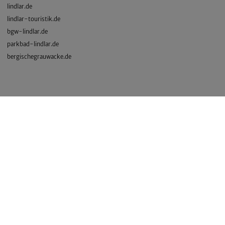
lindlar.de
lindlar-touristik.de
bgw-lindlar.de
parkbad-lindlar.de
bergischegrauwacke.de