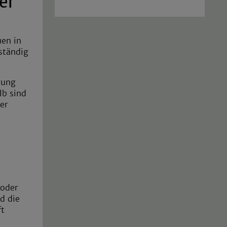
er
uen in
ständig
gung
lb sind
er
 oder
d die
ft