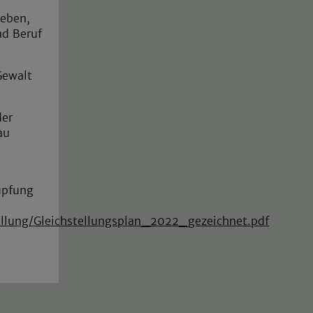
leben,
nd Beruf
Gewalt
der
au
üpfung
ellung/Gleichstellungsplan_2022_gezeichnet.pdf