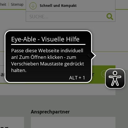
iheit
Sitemap
Schnell und Kompakt
Suche
Politik und Verwaltung
lar
Das Rathaus in Lindlar
(current)
Ansprechpartner