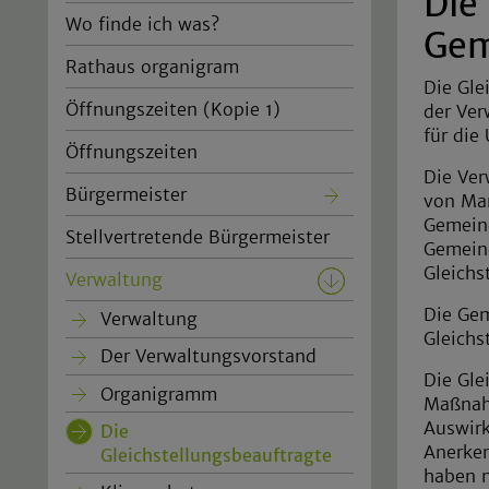
Die
Wo finde ich was?
Gem
Rathaus organigram
Die Gle
Öffnungszeiten (Kopie 1)
der Ver
für die
Öffnungszeiten
Die Ver
Bürgermeister
von Man
Gemein
Stellvertretende Bürgermeister
Gemeind
Gleichs
Verwaltung
Die Gem
Verwaltung
Gleichs
Der Verwaltungsvorstand
Die Gle
Organigramm
Maßnahm
Auswirk
Die
Anerken
Gleichstellungsbeauftragte
(current)
haben 