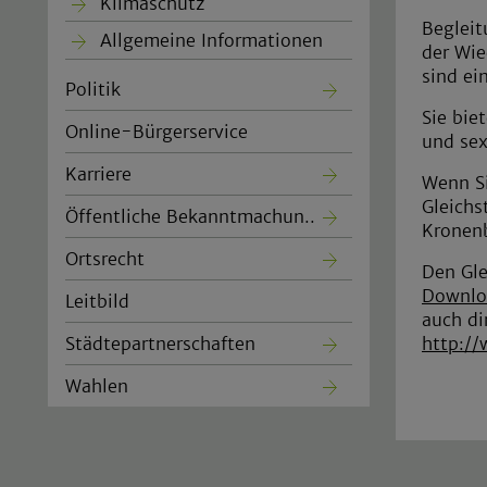
Klimaschutz
Begleit
Allgemeine Informationen
der Wie
sind ei
Politik
Sie bie
Online-Bürgerservice
und sex
Karriere
Wenn Si
Gleichs
Öffentliche Bekanntmachun..
Kronen
Ortsrecht
Den Gle
Downlo
Leitbild
auch di
http://
Städtepartnerschaften
Wahlen