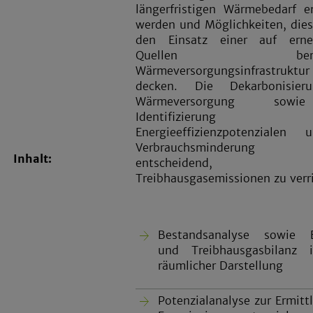
längerfristigen Wärmebedarf e
werden und Möglichkeiten, die
den Einsatz einer auf erne
Quellen beruhe
Wärmeversorgungsinfrastru
decken. Die Dekarbonisier
Wärmeversorgung sow
Identifizierun
Energieeffizienzpotenzialen
Verbrauchsminderun
Inhalt:
entscheidend
Treibhausgasemissionen zu verr
Bestandsanalyse sowie E
und Treibhausgasbilanz i
räumlicher Darstellung
Potenzialanalyse zur Ermitt