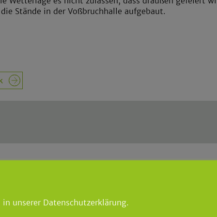
die Wetterlage es nicht zulassen, dass draußen gefeiert wi
die Stände in der Voßbruchhalle aufgebaut.
k
meister
lindlar.de
|
lindlar-touristik.d
lar
 8867
 in unserer Datenschutzerklärung.