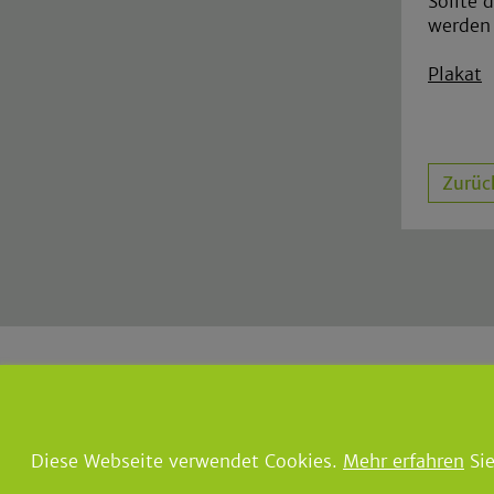
Sollte 
werden 
Plakat
Zurüc
Gemeinde Lindlar
|
Der Bürger
Borromäusstraße 1
|
51789 Lind
Tel.: 02266 960
|
Fax: 02266
Diese Webseite verwendet Cookies.
Mehr erfahren
Sie
E-Mail:
info@lindlar.de