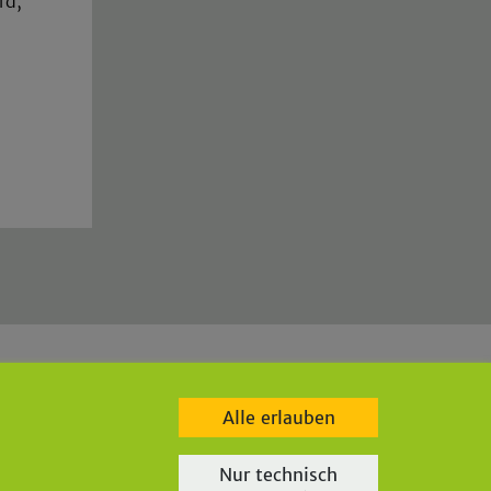
rd,
e
|
bgw-lindlar.de
|
parkbad-lindlar.de
|
bergischegrauwacke.de
|
Alle erlauben
Nur technisch