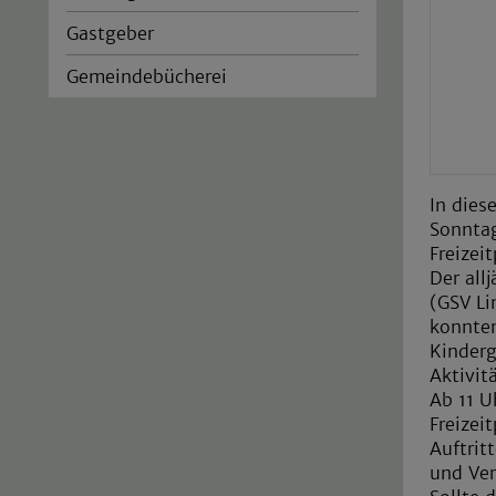
Gastgeber
Gemeindebücherei
In dies
Sonntag
Freizeit
Der all
(GSV Li
konnten
Kinderg
Aktivit
Ab 11 U
Freizei
Auftrit
und Ver