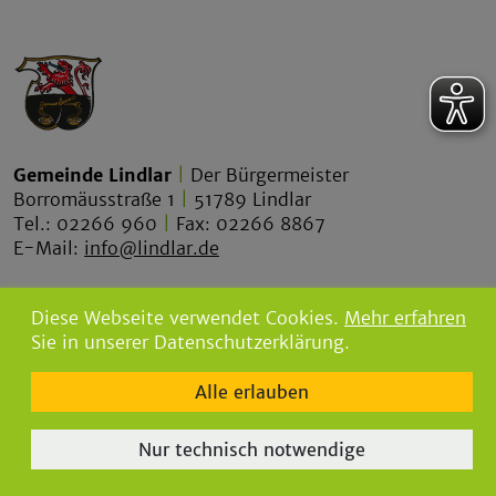
Gemeinde Lindlar
|
Der Bürgermeister
Borromäusstraße 1
|
51789 Lindlar
Tel.: 02266 960
|
Fax: 02266 8867
E-Mail:
info@lindlar.de
lindlar.de
Diese Webseite verwendet Cookies.
Mehr erfahren
lindlar-touristik.de
Sie in unserer Datenschutzerklärung.
bgw-lindlar.de
Alle erlauben
parkbad-lindlar.de
bergischegrauwacke.de
Nur technisch notwendige